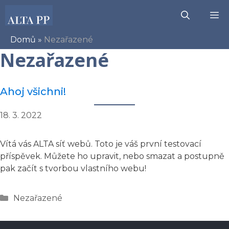
Přeskočit
M
na
obsah
Domů
»
Nezařazené
Nezařazené
Ahoj všichni!
18. 3. 2022
Vítá vás ALTA síť webů. Toto je váš první testovací
příspěvek. Můžete ho upravit, nebo smazat a postupně
pak začít s tvorbou vlastního webu!
Rubriky
Nezařazené