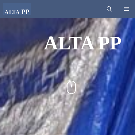
Přeskočit
M
na
obsah
ALTA PP